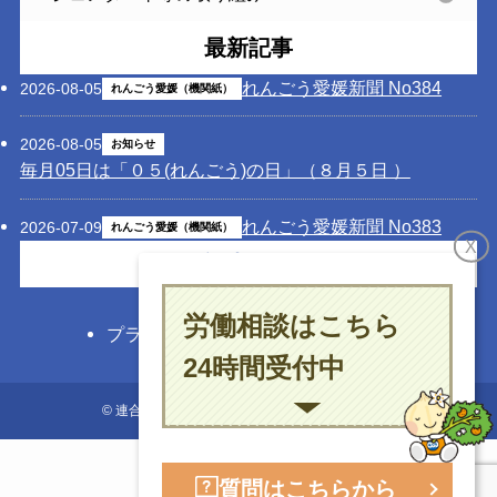
最新記事
れんごう愛媛新聞 No384
2026-08-05
れんごう愛媛（機関紙）
2026-08-05
お知らせ
毎月05日は「０５(れんごう)の日」（８月５日 ）
れんごう愛媛新聞 No383
2026-07-09
れんごう愛媛（機関紙）
X
記事一覧
労働相談はこちら
プライバシーポリシー
お問い合わせ
24時間受付中
©
連合愛媛 日本労働組合総連合会愛媛県連合会
質問はこちらから