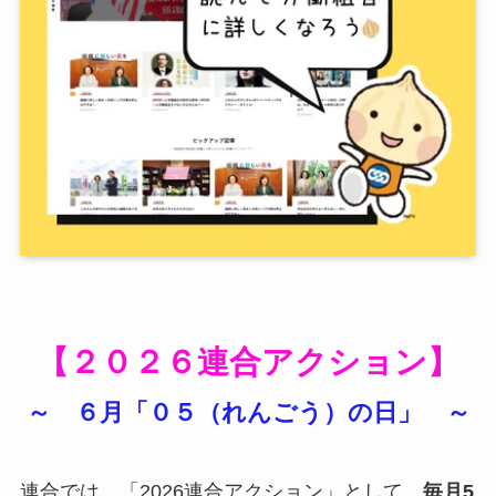
【２０２６連合アクション】
～ ６月「０５
（れんごう
）
の日
」
～
連合では、「2026連合アクション」として、
毎月5