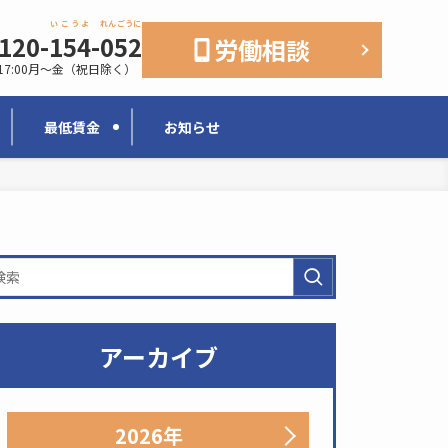
いこうよ
れんごうに
120-
154
-
052
労働相談
17:00
月〜金（祝日除く）
最低賃金
お知らせ
アーカイブ
2026年