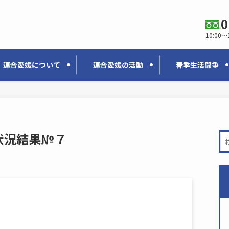
0
10:00〜
連合愛媛について
連合愛媛の活動
春季生活闘争
状況結果№７