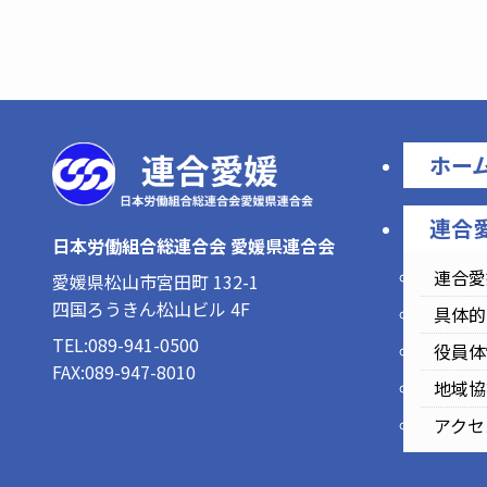
ホー
連合
日本労働組合総連合会 愛媛県連合会
連合愛
愛媛県松山市宮田町 132-1
四国ろうきん松山ビル 4F
具体的
TEL:089-941-0500
役員体
FAX:089-947-8010
地域協
アクセ