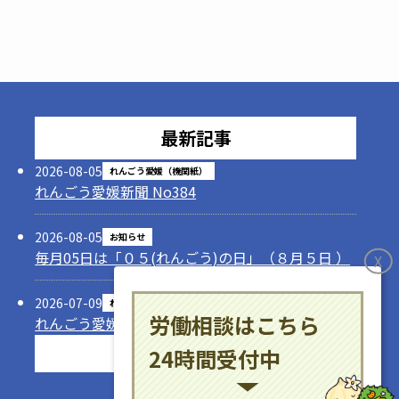
最新記事
2026-08-05
れんごう愛媛（機関紙）
れんごう愛媛新聞 No384
2026-08-05
お知らせ
毎月05日は「０５(れんごう)の日」（８月５日 ）
X
2026-07-09
れんごう愛媛（機関紙）
労働相談はこちら
れんごう愛媛新聞 No383
記事一覧
24時間受付中