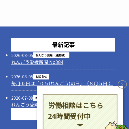
最新記事
2026-08-05
れんごう愛媛（機関紙）
れんごう愛媛新聞 No384
2026-08-05
お知らせ
毎月05日は「０５(れんごう)の日」（８月５日 ）
X
2026-07-09
れんごう愛媛（機関紙）
労働相談はこちら
れんごう愛媛新聞 No383
記事一覧
24時間受付中