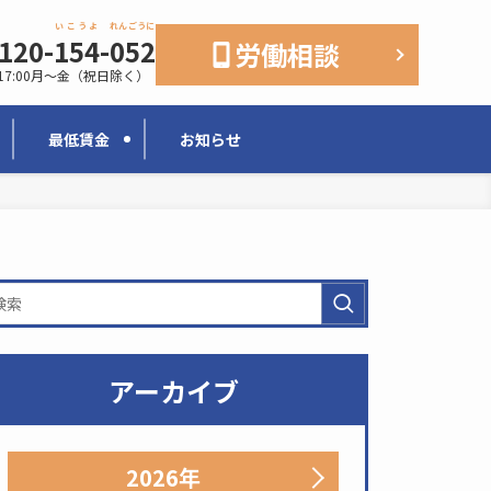
いこうよ
れんごうに
120-
154
-
052
労働相談
17:00
月〜金（祝日除く）
最低賃金
お知らせ
アーカイブ
2026年