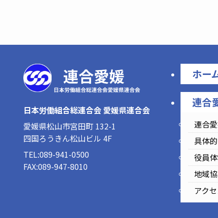
ホー
連合
日本労働組合総連合会 愛媛県連合会
連合愛
愛媛県松山市宮田町 132-1
四国ろうきん松山ビル 4F
具体的
TEL:089-941-0500
役員体
FAX:089-947-8010
地域協
アクセ