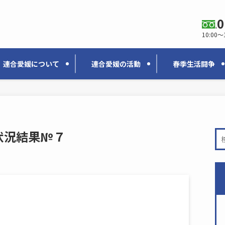
0
10:00〜
連合愛媛について
連合愛媛の活動
春季生活闘争
状況結果№７